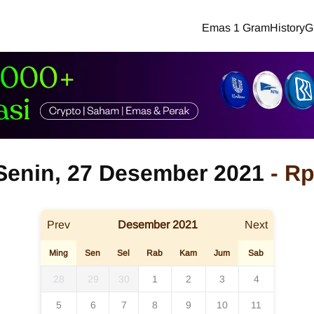
Emas 1 Gram
History
G
Senin, 27 Desember 2021
-
Rp
Prev
Desember
2021
Next
Ming
Sen
Sel
Rab
Kam
Jum
Sab
28
29
30
1
2
3
4
5
6
7
8
9
10
11