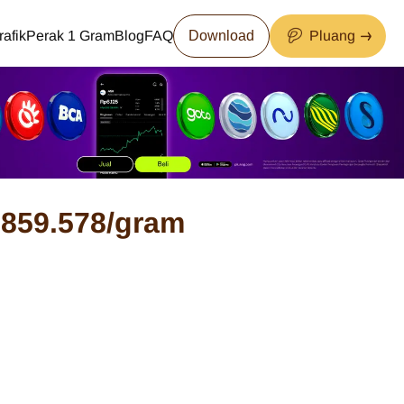
rafik
Perak 1 Gram
Blog
FAQ
Download
Pluang
859.578
/gram