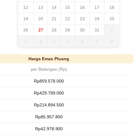
12
13
14
15
16
17
18
19
20
21
22
23
24
25
26
27
28
29
30
31
1
2
3
4
5
6
7
8
Harga Emas Pluang
per Batangan (Rp)
Rp859.578.000
Rp429.789.000
Rp214.894.500
Rp85.957.800
Rp42.978.900