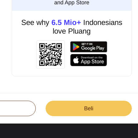
and App Store
See why
6.5 Mio+
Indonesians
love Pluang
Beli