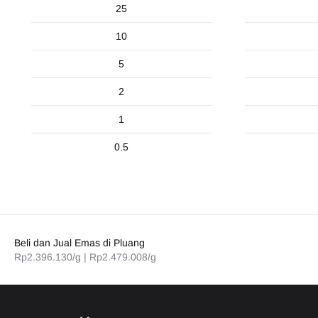
25
10
5
2
1
0.5
Beli dan Jual Emas di Pluang
Rp2.396.130
/g |
Rp2.479.008
/g