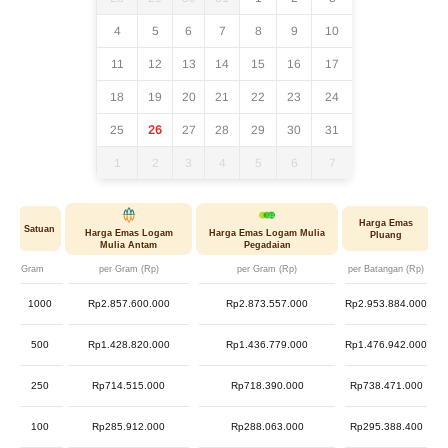
4
5
6
7
8
9
10
11
12
13
14
15
16
17
18
19
20
21
22
23
24
25
26
27
28
29
30
31
1
2
3
4
5
6
7
Harga Emas
Satuan
Harga Emas Logam
Harga Emas Logam Mulia
Pluang
Mulia Antam
Pegadaian
Gram
per Gram (Rp)
per Gram (Rp)
per Batangan (Rp)
1000
Rp2.857.600.000
Rp2.873.557.000
Rp2.953.884.000
500
Rp1.428.820.000
Rp1.436.779.000
Rp1.476.942.000
250
Rp714.515.000
Rp718.390.000
Rp738.471.000
100
Rp285.912.000
Rp288.063.000
Rp295.388.400