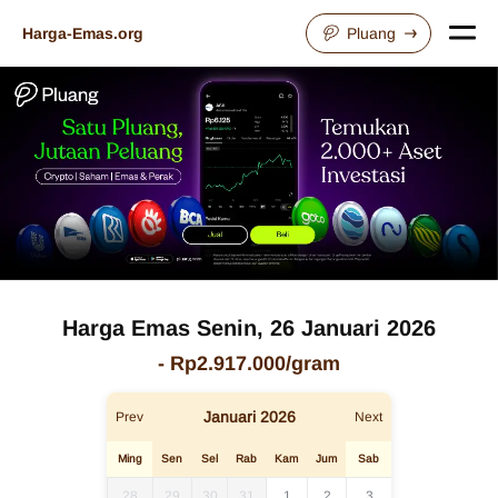
Harga-Emas.org
Pluang
Harga Emas
Senin, 26 Januari 2026
-
Rp2.917.000
/gram
Januari
2026
Prev
Next
Ming
Sen
Sel
Rab
Kam
Jum
Sab
28
29
30
31
1
2
3