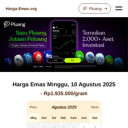
Harga-Emas.org
Pluang
Harga Emas
Minggu, 10 Agustus 2025
-
Rp1.935.000
/gram
Agustus
2025
Prev
Next
Ming
Sen
Sel
Rab
Kam
Jum
Sab
27
28
29
30
31
1
2