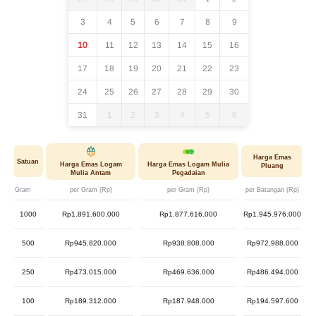
3
4
5
6
7
8
9
10
11
12
13
14
15
16
17
18
19
20
21
22
23
24
25
26
27
28
29
30
31
1
2
3
4
5
6
Harga Emas
Satuan
Harga Emas Logam
Harga Emas Logam Mulia
Pluang
Mulia Antam
Pegadaian
Gram
per Gram (Rp)
per Gram (Rp)
per Batangan (Rp)
1000
Rp1.891.600.000
Rp1.877.616.000
Rp1.945.976.000
500
Rp945.820.000
Rp938.808.000
Rp972.988.000
250
Rp473.015.000
Rp469.636.000
Rp486.494.000
100
Rp189.312.000
Rp187.948.000
Rp194.597.600